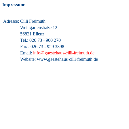
Impressum:
Adresse:
Cilli Freimuth
Weingartenstraße 12
56821 Ellenz
Tel.: 026 73 - 900 270
Fax : 026 73 - 959 3898
Email:
info@gaestehaus-cilli-freimuth.de
Website: www.gaestehaus-cilli-freimuth.de